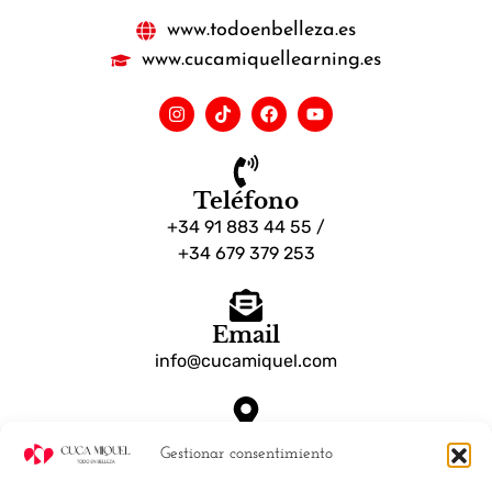
www.todoenbelleza.es
www.cucamiquellearning.es
Teléfono
+34 91 883 44 55 /
+34 679 379 253
Email
info@cucamiquel.com
Dónde estamos
Gestionar consentimiento
Calle Luchana, 25 28010 Madrid España