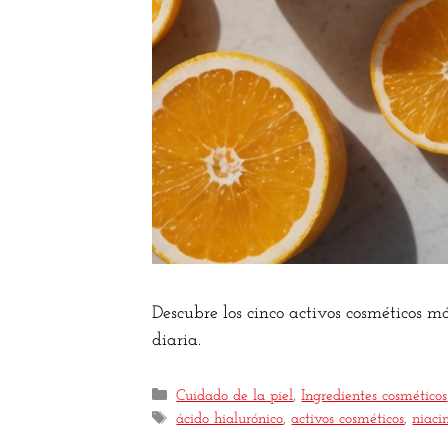
Descubre los cinco activos cosméticos m
diaria.
Cuidado de la piel
,
Ingredientes cosméticos
ácido hialurónico
,
activos cosméticos
,
niac