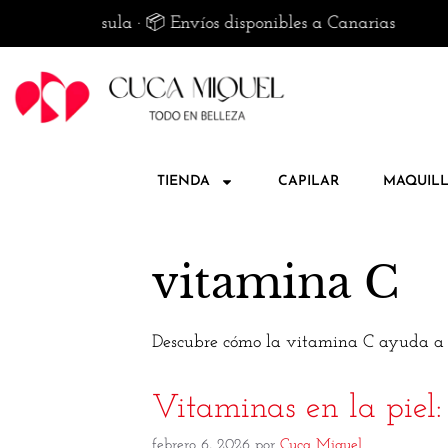
sula · 📦 Envíos disponibles a Canarias
🚚 E
TIENDA
CAPILAR
MAQUILL
vitamina C
Descubre cómo la vitamina C ayuda a mej
Vitaminas en la piel:
febrero 6, 2026
por
Cuca Miquel