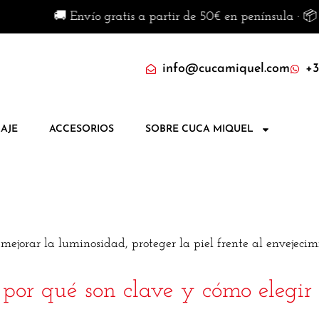
nvío gratis a partir de 50€ en península · 📦 Envíos dispon
info@cucamiquel.com
+3
AJE
ACCESORIOS
SOBRE CUCA MIQUEL
orar la luminosidad, proteger la piel frente al envejecimie
 por qué son clave y cómo elegir