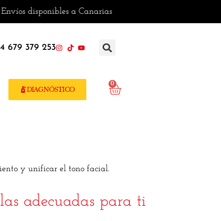
ibles a Canarias
4 679 379 253
0
DIAGNÓSTICO
nto y unificar el tono facial.
 las adecuadas para ti