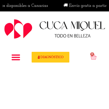
 disponibles a Canarias
🚚 Envío gratis a partir de
0
DIAGNÓSTICO
Política de cookies
(UE)