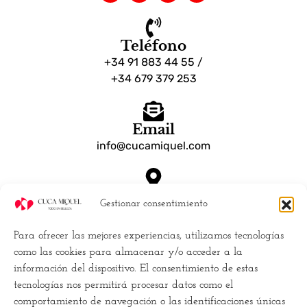
Teléfono
+34 91 883 44 55 /
+34 679 379 253
Email
info@cucamiquel.com
Dónde estamos
Gestionar consentimiento
Calle Luchana, 25 28010 Madrid España
Para ofrecer las mejores experiencias, utilizamos tecnologías
Empresa
como las cookies para almacenar y/o acceder a la
información del dispositivo. El consentimiento de estas
Políticas de Cookies (UE)
tecnologías nos permitirá procesar datos como el
Política de privacidad
comportamiento de navegación o las identificaciones únicas