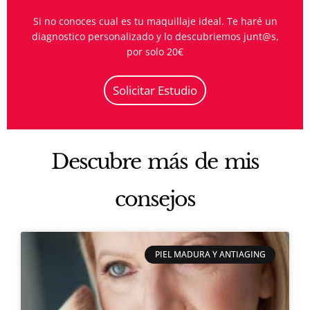
Si no conoces cual es tu maquillaje ideal. Te haré un
diagnostico personalizado
y lo descubriemos junt@s,
por solo 20€
Solicitar Estudio
Descubre más de mis
consejos
PIEL MADURA Y ANTIAGING