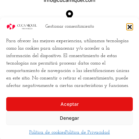
info@cucamiquel.com
Dónde estamos
Gestionar consentimiento
Calle Luchana, 25 28010 Madrid España
Para ofrecer las mejores experiencias, utilizamos tecnologías
Empresa
como las cookies para almacenar y/o acceder a la
información del dispositivo. El consentimiento de estas
Políticas de Cookies (UE)
tecnologías nos permitirá procesar datos como el
Política de privacidad
comportamiento de navegación o las identificaciones únicas
Términos y Condiciones
en este sitio. No consentir o retirar el consentimiento, puede
Conviertete en distribuidor
afectar negativamente a ciertas características y funciones.
Buscamos la
excelencia
, y para ello
Aceptar
necesitamos
romper los moldes
. Hacemos la estética
de una forma diferente,
más cercana
, más clara, y
más
Denegar
asequible
para todos los bolsillos.
Política de cookies
Política de Privacidad