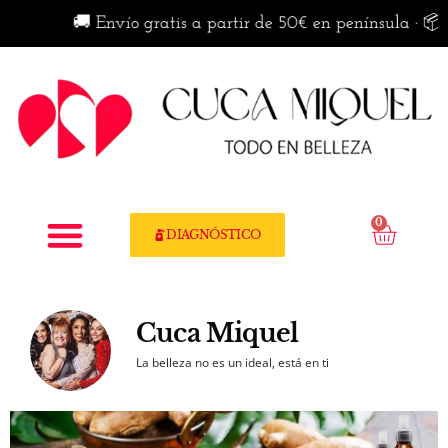
🚚 Envío gratis a partir de 50€ en península · 📦 Envío
0
DIAGNÓSTICO
Cuca Miquel
La belleza no es un ideal, está en ti