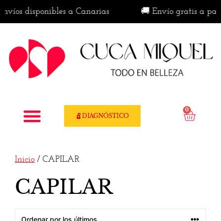
nvíos disponibles a Canarias
🚚 Envío gratis a parti
0
DIAGNÓSTICO
Inicio
/ CAPILAR
CAPILAR