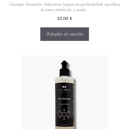
Champú Dermatitis Seborreica limpia en profundidad, equilibra
el cuero cabelludo y cuida…
25,00
€
Añadir al carrito