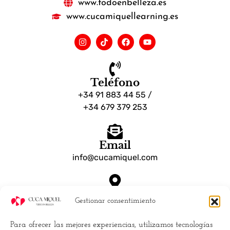
www.todoenbelleza.es
www.cucamiquellearning.es
Teléfono
+34 91 883 44 55 /
+34 679 379 253
Email
info@cucamiquel.com
Dónde estamos
Gestionar consentimiento
Calle Luchana, 25 28010 Madrid España
Para ofrecer las mejores experiencias, utilizamos tecnologías