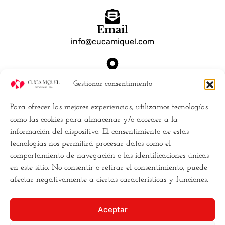
Email
info@cucamiquel.com
Dónde estamos
Gestionar consentimiento
Calle Luchana, 25 28010 Madrid España
Para ofrecer las mejores experiencias, utilizamos tecnologías
Empresa
como las cookies para almacenar y/o acceder a la
información del dispositivo. El consentimiento de estas
Políticas de Cookies (UE)
tecnologías nos permitirá procesar datos como el
Política de privacidad
comportamiento de navegación o las identificaciones únicas
Términos y Condiciones
en este sitio. No consentir o retirar el consentimiento, puede
Conviertete en distribuidor
afectar negativamente a ciertas características y funciones.
Buscamos la
excelencia
, y para ello
Aceptar
necesitamos
romper los moldes
. Hacemos la estética