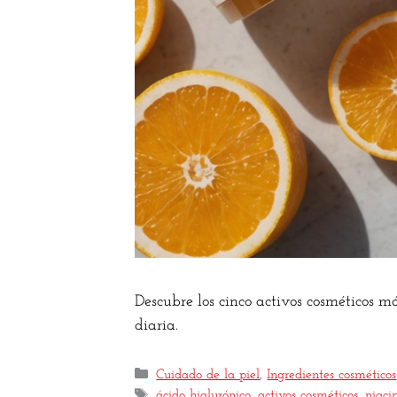
Descubre los cinco activos cosméticos m
diaria.
Cuidado de la piel
,
Ingredientes cosméticos
ácido hialurónico
,
activos cosméticos
,
niac