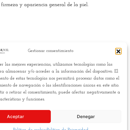
 firmeza y apariencia general de la piel.
Gestionar consentimiento
er las mejores experiencias, utilizamos tecnologías como las
scamos la
excelencia
, y para
ra almacenar y/o acceder a la información del dispositivo. El
ello necesitamos
romper los
ento de estas tecnologías nos permitirá procesar datos como el
oldes
. Hacemos la estética de
ento de navegación o las identificaciones únicas en este sitio.
 forma diferente,
más cercana
,
ir o retirar el consentimiento, puede afectar negativamente a
s clara, y
más asequible
para
racterísticas y funciones.
todos los bolsillos.
Aceptar
Denegar