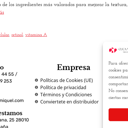
 de los ingredientes más valorados para mejorar la textura,
ás
elular
,
retinol
,
vitamina A
Para ofrec
Empresa
no
Bu
cookies pa
 44 55 /
consentimi
Políticas de Cookies (UE)
79 253
m
comportami
Política de privacidad
una
No consent
Términos y Condiciones
má
ciertas ca
miquel.com
Conviertete en distribuidor
estamos
ana, 25 28010
paña