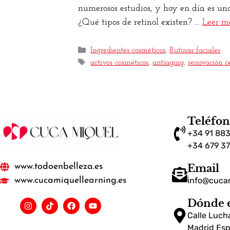
numerosos estudios, y hoy en día es uno
¿Qué tipos de retinol existen? …
Leer m
Ingredientes cosméticos
,
Rutinas faciales
activos cosméticos
,
antiaging
,
renovación c
Teléfo
+34 91 883
+34 679 3
www.todoenbelleza.es
Email
info@cuca
www.cucamiquellearning.es
Dónde 
Calle Luch
Madrid Es