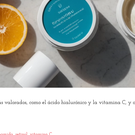
ás valorados, como el ácido hialurónico y la vitamina C, y 
inamida
,
retinol
,
vitamina C