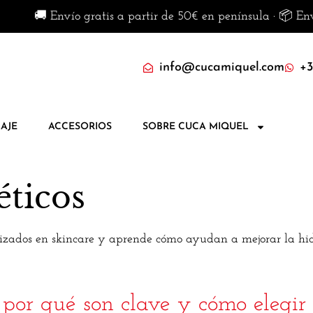
o gratis a partir de 50€ en península · 📦 Envíos disponibl
info@cucamiquel.com
+3
AJE
ACCESORIOS
SOBRE CUCA MIQUEL
éticos
ilizados en skincare y aprende cómo ayudan a mejorar la hid
 por qué son clave y cómo elegir