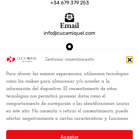
+34 679 379 253
Email
info@cucamiquel.com
Dónde estamos
Gestionar consentimiento
Calle Luchana, 25 28010 Madrid España
Para ofrecer las mejores experiencias, utilizamos tecnologías
Empresa
como las cookies para almacenar y/o acceder a la
información del dispositivo. El consentimiento de estas
Políticas de Cookies (UE)
tecnologías nos permitirá procesar datos como el
Política de privacidad
comportamiento de navegación o las identificaciones únicas
Términos y Condiciones
en este sitio. No consentir o retirar el consentimiento, puede
Conviertete en distribuidor
afectar negativamente a ciertas características y funciones.
Buscamos la
excelencia
, y para ello
Aceptar