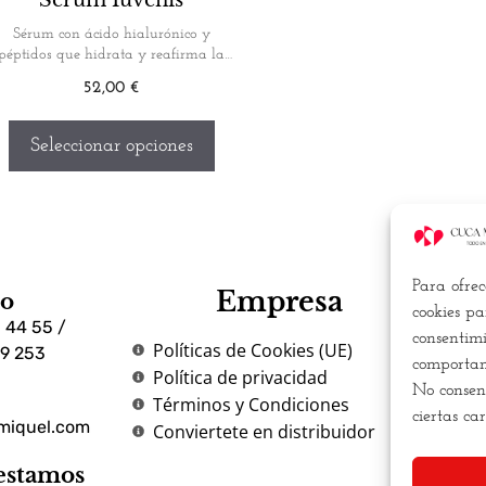
Sérum con ácido hialurónico y
péptidos que hidrata y reafirma la
piel…
52,00
€
Seleccionar opciones
Para ofrec
Empresa
no
Bu
cookies pa
 44 55 /
consentimi
Políticas de Cookies (UE)
79 253
m
comportami
Política de privacidad
una
No consent
Términos y Condiciones
má
ciertas ca
miquel.com
Conviertete en distribuidor
estamos