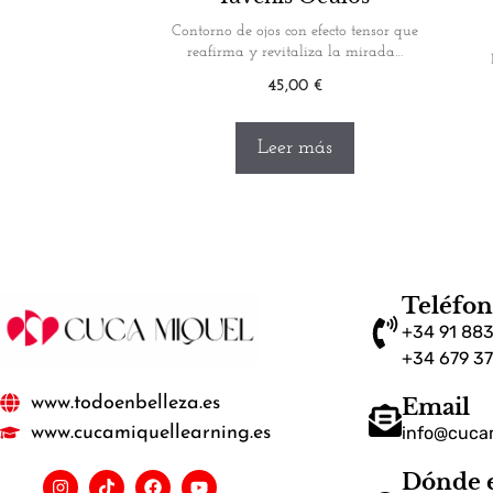
Contorno de ojos con efecto tensor que
reafirma y revitaliza la mirada…
45,00
€
Leer más
Teléfo
+34 91 883
+34 679 3
www.todoenbelleza.es
Email
info@cuca
www.cucamiquellearning.es
Dónde 