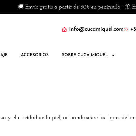
🚚 Envío gratis a partir de 50€ en península · 📦 Enví
info@cucamiquel.com
+3
AJE
ACCESORIOS
SOBRE CUCA MIQUEL
a y elasticidad de la piel, actuando sobre los signos del en