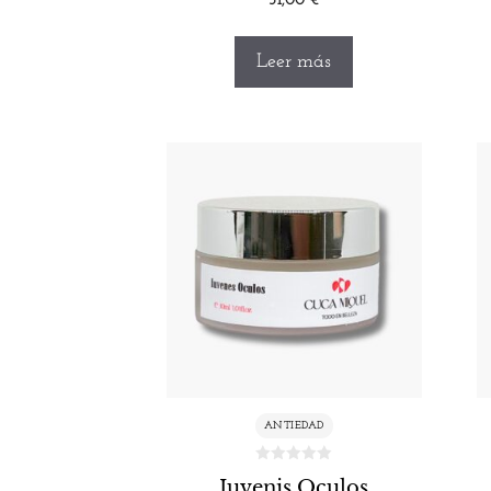
51,00
€
Leer más
ANTIEDAD
Iuvenis Oculos