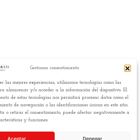
Gestionar consentimiento
er las mejores experiencias, utilizamos tecnologías como las
scamos la
excelencia
, y para
ra almacenar y/o acceder a la información del dispositivo. El
ello necesitamos
romper los
ento de estas tecnologías nos permitirá procesar datos como el
oldes
. Hacemos la estética de
ento de navegación o las identificaciones únicas en este sitio.
 forma diferente,
más cercana
,
ir o retirar el consentimiento, puede afectar negativamente a
s clara, y
más asequible
para
racterísticas y funciones.
todos los bolsillos.
Aceptar
Denegar