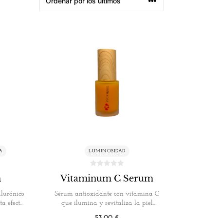
A
LUMINOSIDAD
m
Vitaminum C Serum
alurónico
Sérum antioxidante con vitamina C
ta efecto
que ilumina y revitaliza la piel
Vitaminum…