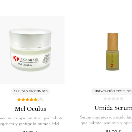
ARRUGAS PROFUNDAS
HIDRATACIÓN PROFUND
5/5
5.00
Umida Seru
Mel Oculus
de 5
Sérum orgánico con ácido hi
ntorno de ojos nutritivo que hidrata,
que hidrata, reafirma y apor
regenera y protege la mirada Mel…
lifting…