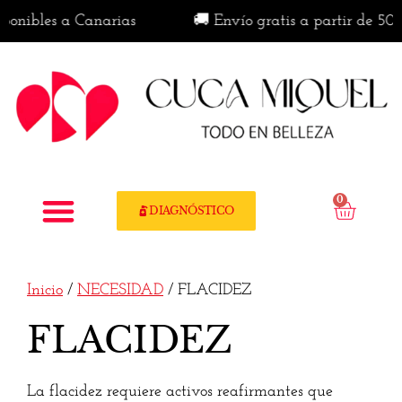
ibles a Canarias
🚚 Envío gratis a partir de 50€ en 
0
DIAGNÓSTICO
Inicio
/
NECESIDAD
/ FLACIDEZ
FLACIDEZ
La flacidez requiere activos reafirmantes que