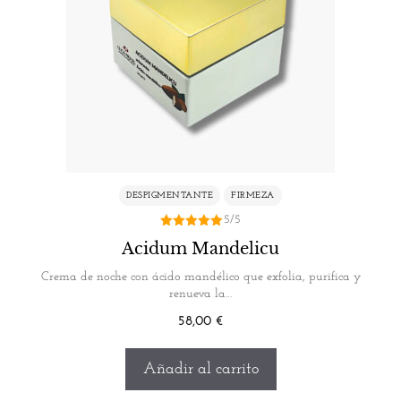
DESPIGMENTANTE
FIRMEZA
5/5
5.00
Acidum Mandelicu
de 5
Crema de noche con ácido mandélico que exfolia, purifica y
renueva la…
58,00
€
Añadir al carrito