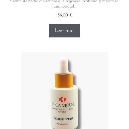
Crema de noche con retinol que regenera, reafirma y mejora la
luminosidad…
59,00
€
Leer más