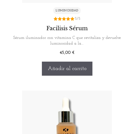
LUMINOSIDAD
5/5
5.00
Facilisis Sérum
de 5
Sérum iluminador con vitamina C que revitaliza y devuelve
luminosidad a la…
45,00
€
Añadir al carrito