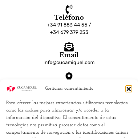
Teléfono
+34 91 883 44 55 /
+34 679 379 253
Email
info@cucamiquel.com
Dónde estamos
Gestionar consentimiento
Calle Luchana, 25 28010 Madrid España
Para ofrecer las mejores experiencias, utilizamos tecnologías
Empresa
como las cookies para almacenar y/o acceder a la
información del dispositivo. El consentimiento de estas
Políticas de Cookies (UE)
tecnologías nos permitirá procesar datos como el
Política de privacidad
comportamiento de navegación o las identificaciones únicas
Términos y Condiciones