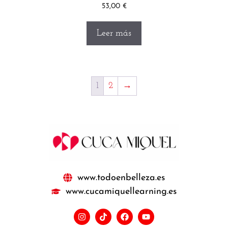
53,00
€
Leer más
1
2
→
www.todoenbelleza.es
www.cucamiquellearning.es