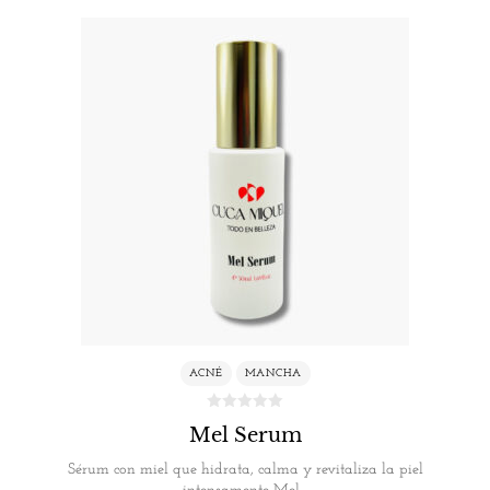
ACNÉ
MANCHA
Mel Serum
Sérum con miel que hidrata, calma y revitaliza la piel