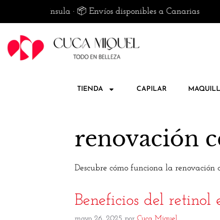
50€ en península · 📦 Envíos disponibles a Canarias
TIENDA
CAPILAR
MAQUILL
renovación c
Descubre cómo funciona la renovación c
Beneficios del retinol
mayo 26, 2025
por
Cuca Miquel