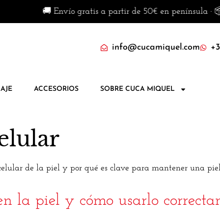
🚚 Envío gratis a partir de 50€ en península · 📦 
info@cucamiquel.com
+3
AJE
ACCESORIOS
SOBRE CUCA MIQUEL
elular
elular de la piel y por qué es clave para mantener una pie
 en la piel y cómo usarlo correct