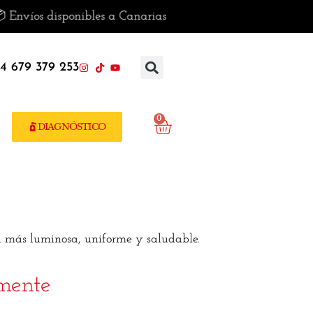
Envíos disponibles a Canarias
4 679 379 253
0
DIAGNÓSTICO
l más luminosa, uniforme y saludable.
amente