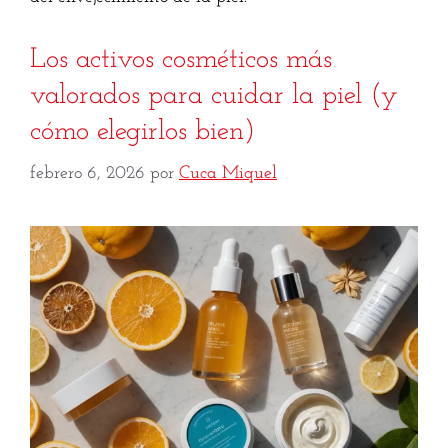
Los activos cosméticos más
valorados para cuidar la piel (y
cómo elegirlos bien)
febrero 6, 2026
por
Cuca Miquel