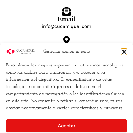
Email
info@cucamiquel.com
Dónde estamos
Gestionar consentimiento
Calle Luchana, 25 28010 Madrid España
Para ofrecer las mejores experiencias, utilizamos tecnologías
Empresa
como las cookies para almacenar y/o acceder a la
información del dispositivo. El consentimiento de estas
Políticas de Cookies (UE)
tecnologías nos permitirá procesar datos como el
Política de privacidad
comportamiento de navegación o las identificaciones únicas
Términos y Condiciones
en este sitio. No consentir o retirar el consentimiento, puede
Conviertete en distribuidor
afectar negativamente a ciertas características y funciones.
Buscamos la
excelencia
, y para ello
Aceptar
necesitamos
romper los moldes
. Hacemos la estética