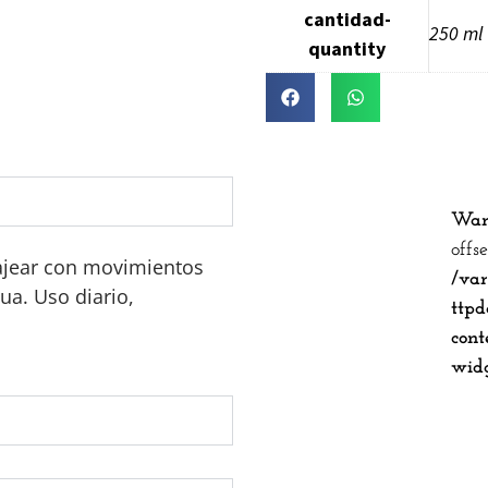
cantidad-
250 ml
quantity
War
offs
ajear con movimientos
/va
ua. Uso diario,
ttpd
cont
widg