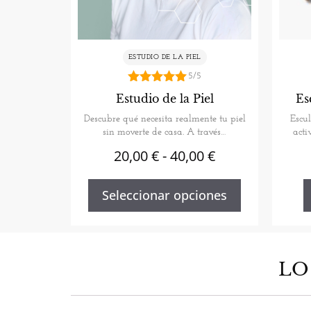
ESTUDIO DE LA PIEL
5/5
5.00
Estudio de la Piel
Es
de 5
Descubre qué necesita realmente tu piel
Escul
sin moverte de casa. A través…
acti
20,00
€
-
40,00
€
Seleccionar opciones
LO