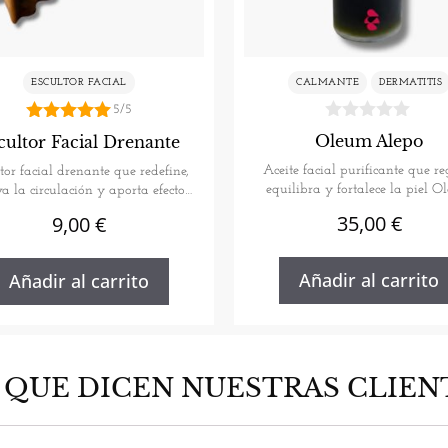
ESCULTOR FACIAL
CALMANTE
DERMATITIS
5/5
5.00
Oleum Alepo
cultor Facial Drenante
de 5
Aceite facial purificante que re
tor facial drenante que redefine,
equilibra y fortalece la piel 
va la circulación y aporta efecto
Alepo…
lifting…
35,00
€
9,00
€
Añadir al carrito
Añadir al carrito
 QUE DICEN NUESTRAS CLIEN