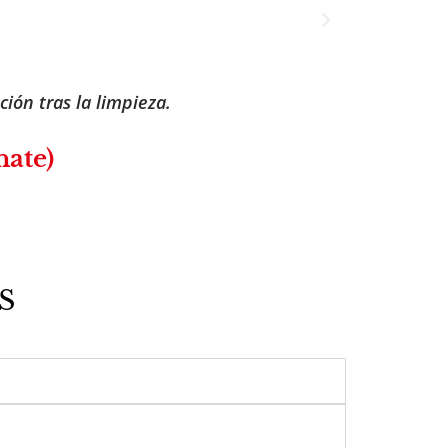
y agentes externos.
S