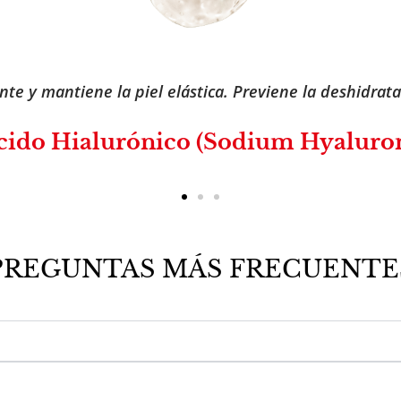
ra cutánea. Protegen frente a la pérdida de humedad 
🧬 Ceramidas NP
PREGUNTAS MÁS FRECUENTE