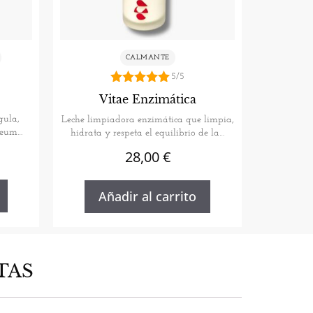
CALMANTE
5/5
5.00
Vitae Enzimática
de 5
gula,
Leche limpiadora enzimática que limpia,
Oleum
hidrata y respeta el equilibrio de la…
28,00
€
Añadir al carrito
TAS