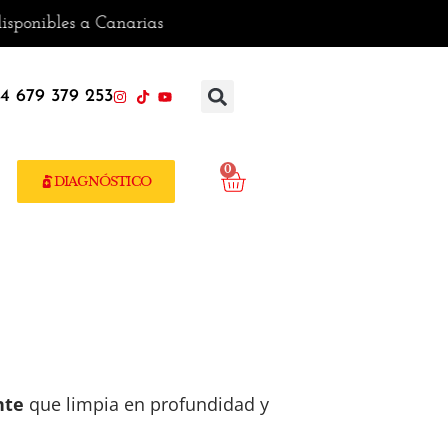
es a Canarias
4 679 379 253
0
DIAGNÓSTICO
nte
que limpia en profundidad y