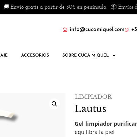
o gratis a partir de 50€ en península · 📦 Envíos disponibl
info@cucamiquel.com
+3
AJE
ACCESORIOS
SOBRE CUCA MIQUEL
LIMPIADOR
Lautus
Gel limpiador purifica
equilibra la piel