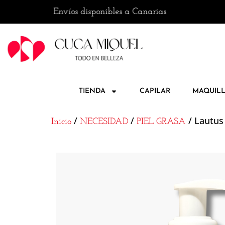
 · 📦 Envíos disponibles a Canarias
🚚 Enví
TIENDA
CAPILAR
MAQUILL
/
/
/ Lautus
Inicio
NECESIDAD
PIEL GRASA