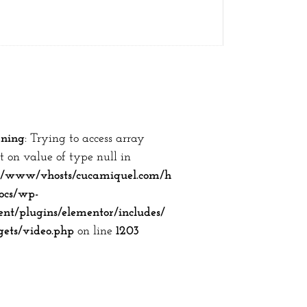
ning
: Trying to access array
et on value of type null in
r/www/vhosts/cucamiquel.com/h
ocs/wp-
ent/plugins/elementor/includes/
ets/video.php
on line
1203