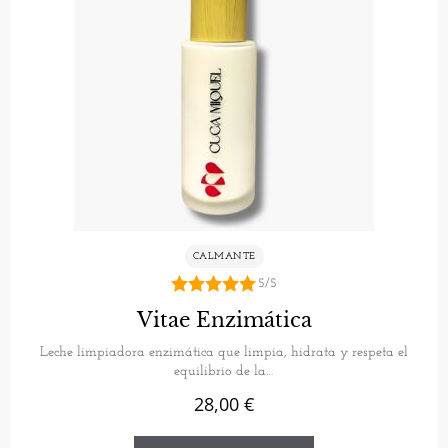
CALMANTE
5/5
5.00
Vitae Enzimática
de 5
Leche limpiadora enzimática que limpia, hidrata y respeta el
equilibrio de la…
28,00
€