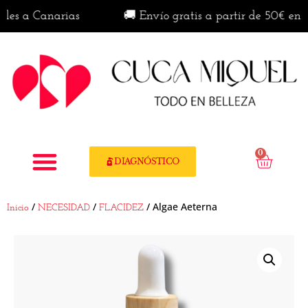
a Canarias
🚚 Envío gratis a partir de 50€ en penín
0
DIAGNÓSTICO
/
/
/ Algae Aeterna
Inicio
NECESIDAD
FLACIDEZ