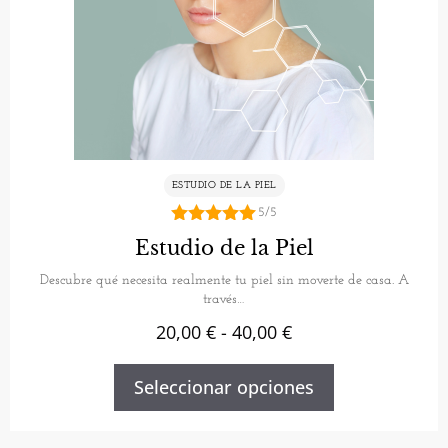
ESTUDIO DE LA PIEL
5/5
5.00
Estudio de la Piel
de 5
Descubre qué necesita realmente tu piel sin moverte de casa. A
través…
20,00
€
-
40,00
€
Seleccionar opciones