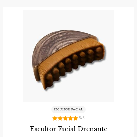
ESCULTOR FACIAL
5/5
5.00
Escultor Facial Drenante
de 5