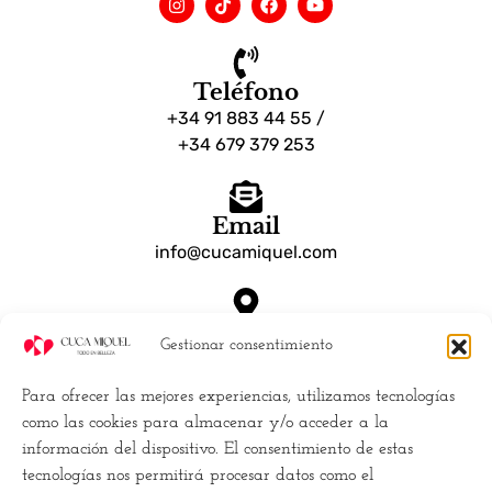
Teléfono
+34 91 883 44 55 /
+34 679 379 253
Email
info@cucamiquel.com
Dónde estamos
Gestionar consentimiento
Calle Luchana, 25 28010 Madrid España
Para ofrecer las mejores experiencias, utilizamos tecnologías
Empresa
como las cookies para almacenar y/o acceder a la
información del dispositivo. El consentimiento de estas
Políticas de Cookies (UE)
tecnologías nos permitirá procesar datos como el
Política de privacidad