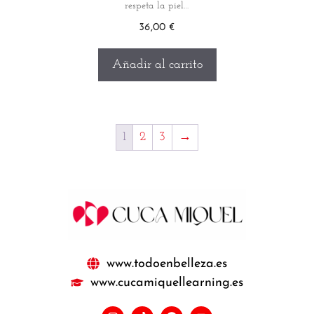
respeta la piel…
36,00
€
Añadir al carrito
1
2
3
→
www.todoenbelleza.es
www.cucamiquellearning.es