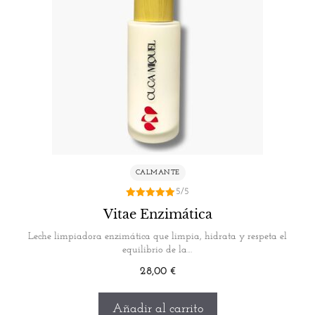
CALMANTE
5/5
5.00
Vitae Enzimática
de 5
Leche limpiadora enzimática que limpia, hidrata y respeta el
equilibrio de la…
28,00
€
Añadir al carrito