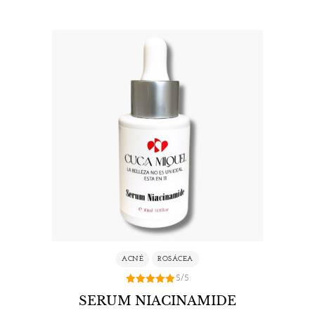
ACNÉ
ROSÁCEA
5/5
5.00
SERUM NIACINAMIDE
de 5