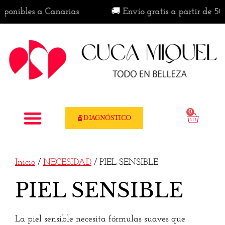
ibles a Canarias
🚚 Envío gratis a partir de 50€ en
0
DIAGNÓSTICO
Inicio
/
NECESIDAD
/ PIEL SENSIBLE
PIEL SENSIBLE
La piel sensible necesita fórmulas suaves que