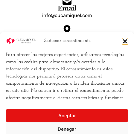
Email
info@cucamiquel.com
Dónde estamos
Gestionar consentimiento
Calle Luchana, 25 28010 Madrid España
Para ofrecer las mejores experiencias, utilizamos tecnologías
Empresa
como las cookies para almacenar y/o acceder a la
información del dispositivo. El consentimiento de estas
Políticas de Cookies (UE)
tecnologías nos permitirá procesar datos como el
Política de privacidad
comportamiento de navegación o las identificaciones únicas
Términos y Condiciones
en este sitio. No consentir o retirar el consentimiento, puede
Conviertete en distribuidor
afectar negativamente a ciertas características y funciones.
Buscamos la
excelencia
, y para ello
Aceptar
necesitamos
romper los moldes
. Hacemos la estética
de una forma diferente,
más cercana
, más clara, y
más
Denegar