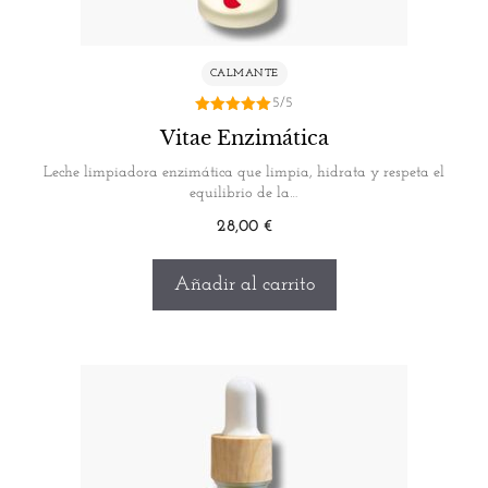
CALMANTE
5/5
5.00
Vitae Enzimática
de 5
Leche limpiadora enzimática que limpia, hidrata y respeta el
equilibrio de la…
28,00
€
Añadir al carrito