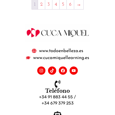
1
2
3
4
5
6
→
www.todoenbelleza.es
www.cucamiquellearning.es
Teléfono
+34 91 883 44 55 /
+34 679 379 253