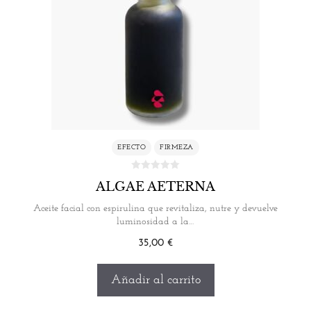
EFECTO
FIRMEZA
ALGAE AETERNA
Aceite facial con espirulina que revitaliza, nutre y devuelve
luminosidad a la…
35,00
€
Añadir al carrito