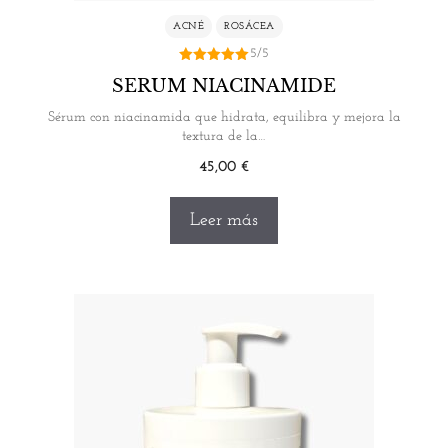
ACNÉ
ROSÁCEA
5/5
5.00
SERUM NIACINAMIDE
de 5
Sérum con niacinamida que hidrata, equilibra y mejora la
textura de la…
45,00
€
Leer más