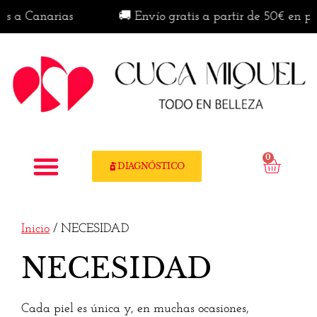
 Canarias
🚚 Envío gratis a partir de 50€ en penínsu
0
DIAGNÓSTICO
Inicio
/ NECESIDAD
NECESIDAD
Cada piel es única y, en muchas ocasiones,