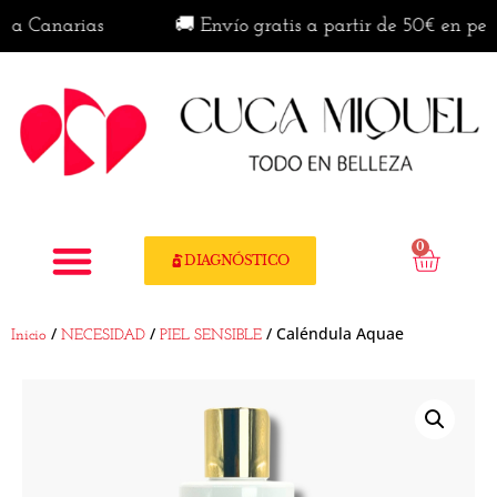
anarias
🚚 Envío gratis a partir de 50€ en penínsul
0
DIAGNÓSTICO
/
/
/ Caléndula Aquae
Inicio
NECESIDAD
PIEL SENSIBLE