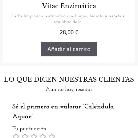
5.00
Vitae Enzimática
de 5
Leche limpiadora enzimática que limpia, hidrata y respeta el
equilibrio de la…
28,00
€
Añadir al carrito
LO QUE DICEN NUESTRAS CLIENTAS
Aún no hay reseñas
Sé el primero en valorar “Caléndula
Aquae”
Tu puntuación