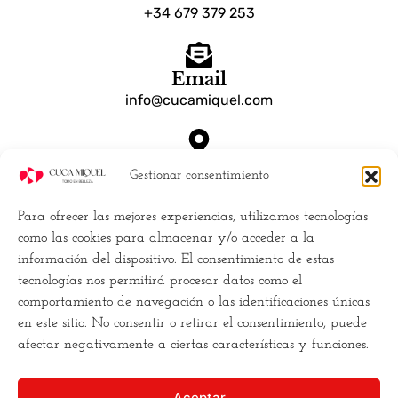
+34 679 379 253
Email
info@cucamiquel.com
Dónde estamos
Gestionar consentimiento
Calle Luchana, 25 28010 Madrid España
Para ofrecer las mejores experiencias, utilizamos tecnologías
Empresa
como las cookies para almacenar y/o acceder a la
información del dispositivo. El consentimiento de estas
Políticas de Cookies (UE)
tecnologías nos permitirá procesar datos como el
Política de privacidad
comportamiento de navegación o las identificaciones únicas
Términos y Condiciones
en este sitio. No consentir o retirar el consentimiento, puede
Conviertete en distribuidor
afectar negativamente a ciertas características y funciones.
Buscamos la
excelencia
, y para ello
Aceptar