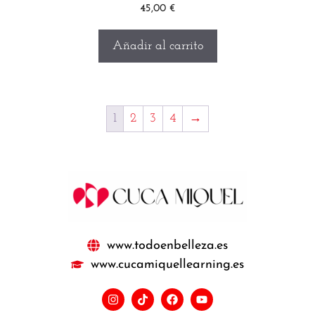
45,00
€
Añadir al carrito
1
2
3
4
→
www.todoenbelleza.es
www.cucamiquellearning.es