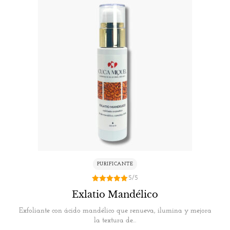
PURIFICANTE
5/5
5.00
Exlatio Mandélico
de 5
Exfoliante con ácido mandélico que renueva, ilumina y mejora
la textura de…