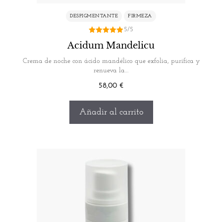
DESPIGMENTANTE
FIRMEZA
5/5
5.00
Acidum Mandelicu
de 5
Crema de noche con ácido mandélico que exfolia, purifica y
renueva la…
58,00
€
Añadir al carrito