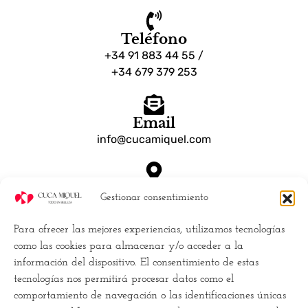
Teléfono
+34 91 883 44 55 /
+34 679 379 253
Email
info@cucamiquel.com
Dónde estamos
Gestionar consentimiento
Calle Luchana, 25 28010 Madrid España
Para ofrecer las mejores experiencias, utilizamos tecnologías
Empresa
como las cookies para almacenar y/o acceder a la
información del dispositivo. El consentimiento de estas
Políticas de Cookies (UE)
tecnologías nos permitirá procesar datos como el
Política de privacidad
comportamiento de navegación o las identificaciones únicas
Términos y Condiciones