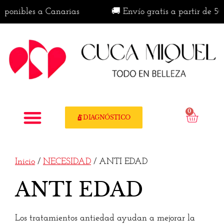
nibles a Canarias
🚚 Envío gratis a partir de 50€ en
0
DIAGNÓSTICO
Inicio
/
NECESIDAD
/ ANTI EDAD
ANTI EDAD
Los tratamientos antiedad ayudan a mejorar la