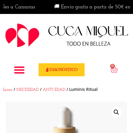
 a Canarias
🚚 Envío gratis a partir de 50€ en penín
0
DIAGNÓSTICO
/
/
/ Luminis Ritual
Inicio
NECESIDAD
ANTI EDAD