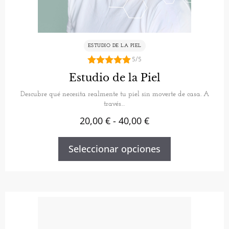
ESTUDIO DE LA PIEL
5/5
5.00
Estudio de la Piel
de 5
Descubre qué necesita realmente tu piel sin moverte de casa. A
través…
20,00
€
-
40,00
€
Seleccionar opciones