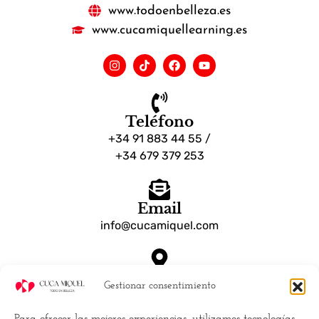
www.todoenbelleza.es
www.cucamiquellearning.es
Teléfono
+34 91 883 44 55 /
+34 679 379 253
Email
info@cucamiquel.com
Dónde estamos
Gestionar consentimiento
Calle Luchana, 25 28010 Madrid España