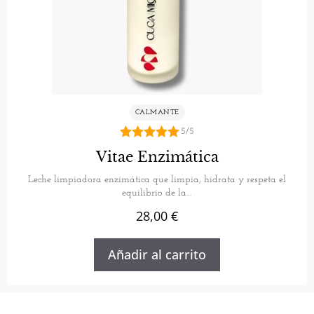
CALMANTE
5/5
5.00
Vitae Enzimática
de 5
Leche limpiadora enzimática que limpia, hidrata y respeta el
equilibrio de la…
28,00
€
Añadir al carrito