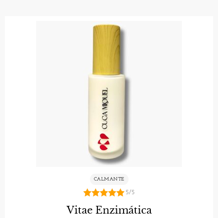
CALMANTE
5/5
5.00
Vitae Enzimática
de 5