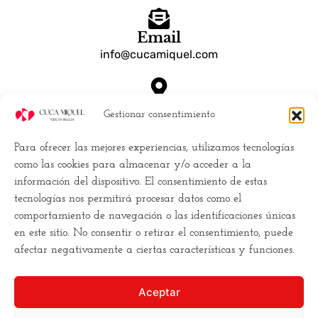
Email
info@cucamiquel.com
Dónde estamos
Gestionar consentimiento
Calle Luchana, 25 28010 Madrid España
Para ofrecer las mejores experiencias, utilizamos tecnologías
Empresa
como las cookies para almacenar y/o acceder a la
información del dispositivo. El consentimiento de estas
Políticas de Cookies (UE)
tecnologías nos permitirá procesar datos como el
Política de privacidad
comportamiento de navegación o las identificaciones únicas
Términos y Condiciones
en este sitio. No consentir o retirar el consentimiento, puede
Conviertete en distribuidor
afectar negativamente a ciertas características y funciones.
Buscamos la
excelencia
, y para ello
Aceptar
necesitamos
romper los moldes
. Hacemos la estética