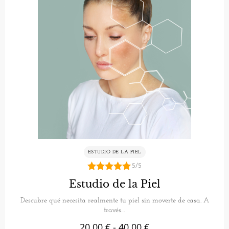
ESTUDIO DE LA PIEL
5/5
5.00
Estudio de la Piel
de 5
Descubre qué necesita realmente tu piel sin moverte de casa. A
través…
20,00
€
-
40,00
€