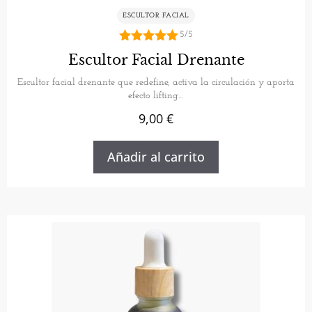
ESCULTOR FACIAL
5/5
5.00
Escultor Facial Drenante
de 5
Escultor facial drenante que redefine, activa la circulación y aporta
efecto lifting…
9,00
€
Añadir al carrito