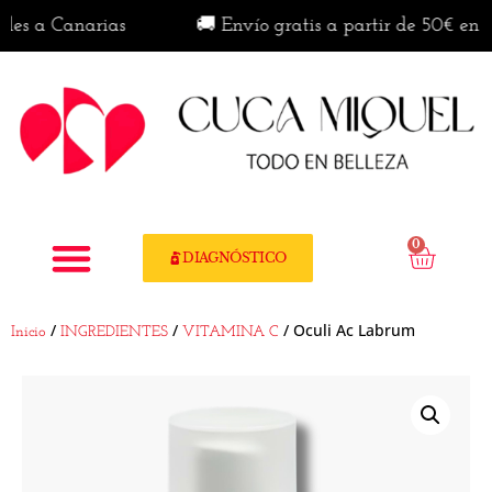
a Canarias
🚚 Envío gratis a partir de 50€ en penín
0
DIAGNÓSTICO
/
/
/ Oculi Ac Labrum
Inicio
INGREDIENTES
VITAMINA C