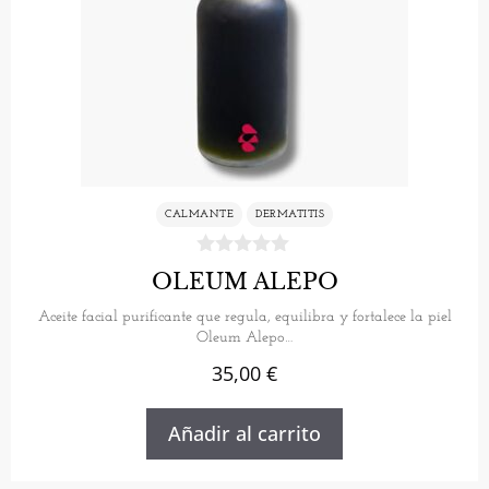
CALMANTE
DERMATITIS
OLEUM ALEPO
Aceite facial purificante que regula, equilibra y fortalece la piel
Oleum Alepo…
35,00
€
Añadir al carrito