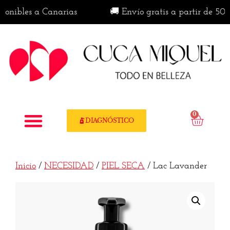
ibles a Canarias
🚚 Envío gratis a partir de 50€ en
0
DIAGNÓSTICO
Inicio
/
NECESIDAD
/
PIEL SECA
/ Lac Lavander