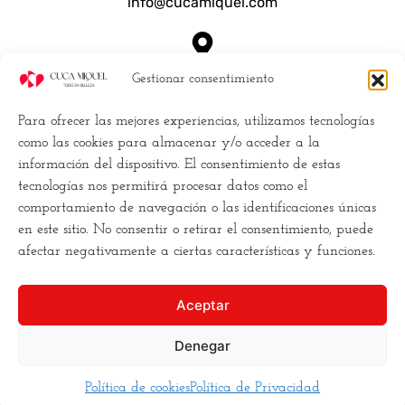
info@cucamiquel.com
Dónde estamos
Gestionar consentimiento
Calle Luchana, 25 28010 Madrid España
Para ofrecer las mejores experiencias, utilizamos tecnologías
Empresa
como las cookies para almacenar y/o acceder a la
información del dispositivo. El consentimiento de estas
Políticas de Cookies (UE)
tecnologías nos permitirá procesar datos como el
Política de privacidad
comportamiento de navegación o las identificaciones únicas
Términos y Condiciones
en este sitio. No consentir o retirar el consentimiento, puede
Conviertete en distribuidor
afectar negativamente a ciertas características y funciones.
Buscamos la
excelencia
, y para ello
Aceptar
necesitamos
romper los moldes
. Hacemos la estética
de una forma diferente,
más cercana
, más clara, y
más
Denegar
asequible
para todos los bolsillos.
Política de cookies
Política de Privacidad