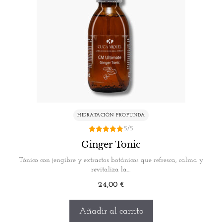
HIDRATACIÓN PROFUNDA
5/5
5.00
Ginger Tonic
de 5
Tónico con jengibre y extractos botánicos que refresca, calma y
revitaliza la…
24,00
€
Añadir al carrito