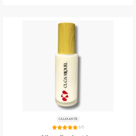
CALMANTE
5/5
5.00