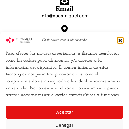
Email
info@cucamiquel.com
Dónde estamos
Gestionar consentimiento
Calle Luchana, 25 28010 Madrid España
Para ofrecer las mejores experiencias, utilizamos tecnologías
Empresa
como las cookies para almacenar y/o acceder a la
información del dispositivo. El consentimiento de estas
Políticas de Cookies (UE)
tecnologías nos permitirá procesar datos como el
Política de privacidad
comportamiento de navegación o las identificaciones únicas
Términos y Condiciones
en este sitio. No consentir o retirar el consentimiento, puede
Conviertete en distribuidor
afectar negativamente a ciertas características y funciones.
Buscamos la
excelencia
, y para ello
Aceptar
necesitamos
romper los moldes
. Hacemos la estética
de una forma diferente,
más cercana
, más clara, y
más
Denegar