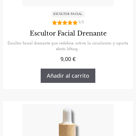
ESCULTOR FACIAL
5/5
5.00
Escultor Facial Drenante
de 5
Escultor facial drenante que redefine, activa la circulación y aporta
efecto lifting…
9,00
€
Añadir al carrito