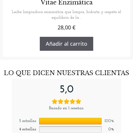
Vitae Enzimática
de 5
Leche limpiadora enzimática que limpia, hidrata y respeta el
equilibrio de la…
28,00
€
Añadir al carrito
LO QUE DICEN NUESTRAS CLIENTAS
5,0
Basado en 1 reseñas.
5 estrellas
100%
4 estrellas
0%