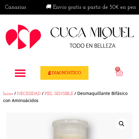
narias
🚚 Envío gratis a partir de 50€ en península 
0
DIAGNÓSTICO
/
/
/ Desmaquillante Bifásico
Inicio
NECESIDAD
PIEL SENSIBLE
con Aminoácidos