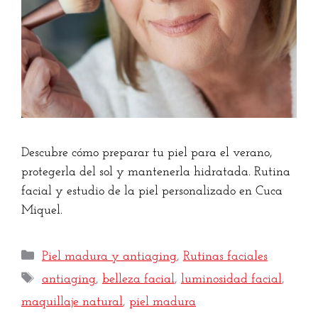
Descubre cómo preparar tu piel para el verano,
protegerla del sol y mantenerla hidratada. Rutina
facial y estudio de la piel personalizado en Cuca
Miquel.
Piel madura y antiaging
,
Rutinas faciales
antiaging
,
belleza facial
,
luminosidad facial
,
maquillaje natural
,
piel madura