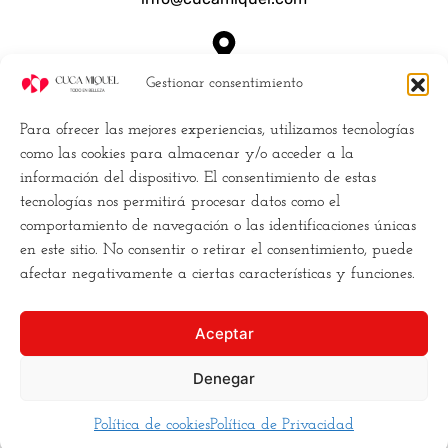
Dónde estamos
Gestionar consentimiento
Calle Luchana, 25 28010 Madrid España
Para ofrecer las mejores experiencias, utilizamos tecnologías
Empresa
como las cookies para almacenar y/o acceder a la
información del dispositivo. El consentimiento de estas
Políticas de Cookies (UE)
tecnologías nos permitirá procesar datos como el
Política de privacidad
comportamiento de navegación o las identificaciones únicas
Términos y Condiciones
en este sitio. No consentir o retirar el consentimiento, puede
Conviertete en distribuidor
afectar negativamente a ciertas características y funciones.
Buscamos la
excelencia
, y para ello
Aceptar
necesitamos
romper los moldes
. Hacemos la estética
de una forma diferente,
más cercana
, más clara, y
más
Denegar
asequible
para todos los bolsillos.
Política de cookies
Política de Privacidad