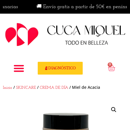
ias
🚚 Envío gratis a partir de 50€ en península · 
0
DIAGNÓSTICO
/
/
/ Miel de Acacia
Inicio
SKINCARE
CREMA DE DÍA