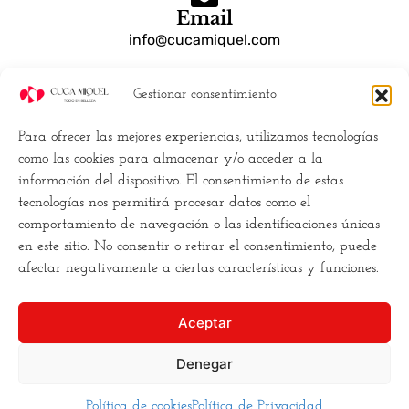
Email
info@cucamiquel.com
Gestionar consentimiento
Dónde estamos
Calle Luchana, 25 28010 Madrid España
Para ofrecer las mejores experiencias, utilizamos tecnologías
como las cookies para almacenar y/o acceder a la
Empresa
información del dispositivo. El consentimiento de estas
tecnologías nos permitirá procesar datos como el
Políticas de Cookies (UE)
comportamiento de navegación o las identificaciones únicas
Política de privacidad
en este sitio. No consentir o retirar el consentimiento, puede
Términos y Condiciones
afectar negativamente a ciertas características y funciones.
Conviertete en distribuidor
Aceptar
Buscamos la
excelencia
, y para ello
Denegar
necesitamos
romper los moldes
. Hacemos la estética
de una forma diferente,
más cercana
, más clara, y
más
Política de cookies
Política de Privacidad
asequible
para todos los bolsillos.