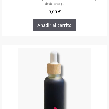
efecto lifting…
9,00
€
Añadir al carrito