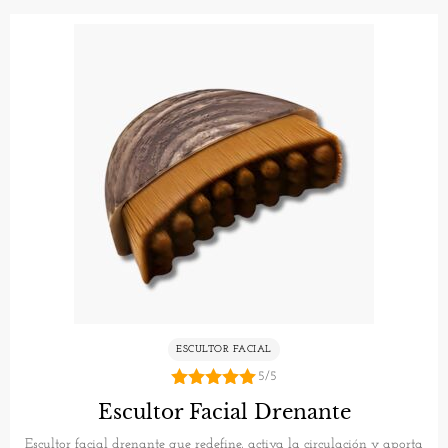
ESCULTOR FACIAL
5/5
5.00
Escultor Facial Drenante
de 5
Escultor facial drenante que redefine, activa la circulación y aporta