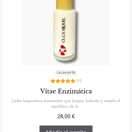
CALMANTE
5/5
5.00
Vitae Enzimática
de 5
Leche limpiadora enzimática que limpia, hidrata y respeta el
equilibrio de la…
28,00
€