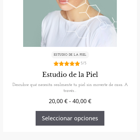
ESTUDIO DE LA PIEL
5/5
5.00
Estudio de la Piel
de 5
Descubre qué necesita realmente tu piel sin moverte de casa. A
través…
20,00
€
-
40,00
€
Seleccionar opciones