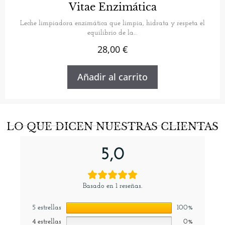
5.00
Vitae Enzimática
de 5
Leche limpiadora enzimática que limpia, hidrata y respeta el
equilibrio de la…
28,00
€
Añadir al carrito
LO QUE DICEN NUESTRAS CLIENTAS
5,0
Basado en 1 reseñas.
5 estrellas
100%
4 estrellas
0%