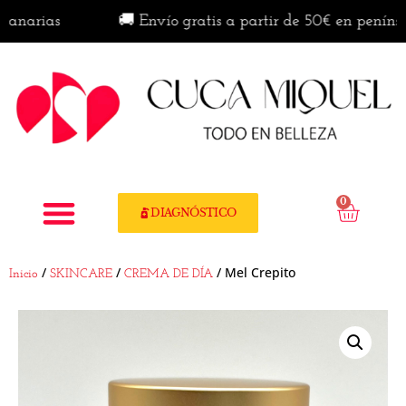
rias
🚚 Envío gratis a partir de 50€ en península ·
0
DIAGNÓSTICO
/
/
/ Mel Crepito
Inicio
SKINCARE
CREMA DE DÍA