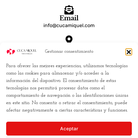
Email
info@cucamiquel.com
Dónde estamos
Gestionar consentimiento
Calle Luchana, 25 28010 Madrid España
Para ofrecer las mejores experiencias, utilizamos tecnologías
Empresa
como las cookies para almacenar y/o acceder a la
información del dispositivo. El consentimiento de estas
Políticas de Cookies (UE)
tecnologías nos permitirá procesar datos como el
Política de privacidad
comportamiento de navegación o las identificaciones únicas
Términos y Condiciones
en este sitio. No consentir o retirar el consentimiento, puede
Conviertete en distribuidor
afectar negativamente a ciertas características y funciones.
Buscamos la
excelencia
, y para ello
Aceptar
necesitamos
romper los moldes
. Hacemos la estética