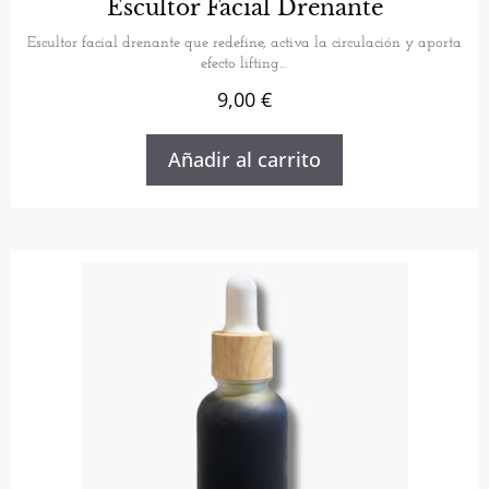
Escultor Facial Drenante
de 5
Escultor facial drenante que redefine, activa la circulación y aporta
efecto lifting…
9,00
€
Añadir al carrito