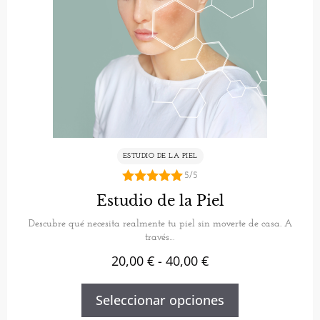
ESTUDIO DE LA PIEL
5/5
5.00
Estudio de la Piel
de 5
Descubre qué necesita realmente tu piel sin moverte de casa. A
través…
20,00
€
-
40,00
€
Seleccionar opciones