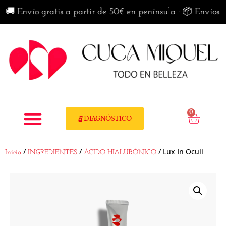
nvío gratis a partir de 50€ en península · 📦 Envíos dispon
0
DIAGNÓSTICO
/
/
/ Lux In Oculi
Inicio
INGREDIENTES
ÁCIDO HIALURÓNICO