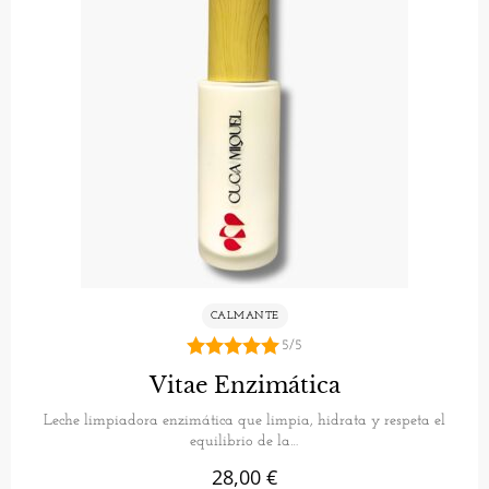
CALMANTE
5/5
5.00
Vitae Enzimática
de 5
Leche limpiadora enzimática que limpia, hidrata y respeta el
equilibrio de la…
28,00
€