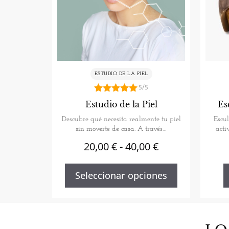
ESTUDIO DE LA PIEL
5/5
5.00
Estudio de la Piel
Es
de 5
Descubre qué necesita realmente tu piel
Escul
sin moverte de casa. A través…
acti
20,00
€
-
40,00
€
Seleccionar opciones