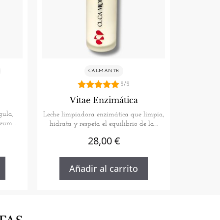
CALMANTE
5/5
5.00
Vitae Enzimática
de 5
gula,
Leche limpiadora enzimática que limpia,
Oleum
hidrata y respeta el equilibrio de la…
28,00
€
Añadir al carrito