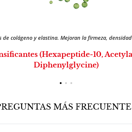
ador natural. Aporta volumen y suavidad a la piel, red
💧 Ácido Hialurónico
PREGUNTAS MÁS FRECUENTE