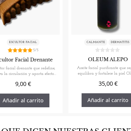
ESCULTOR FACIAL
CALMANTE
DERMATITIS
5/5
5.00
OLEUM ALEPO
cultor Facial Drenante
de 5
Aceite facial purificante que re
tor facial drenante que redefine,
equilibra y fortalece la piel 
va la circulación y aporta efecto
Alepo…
lifting…
35,00
€
9,00
€
Añadir al carrito
Añadir al carrito