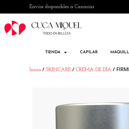
 · 📦 Envíos disponibles a Canarias
🚚 Enví
TIENDA
CAPILAR
MAQUILL
/
/
/ FIRM
Inicio
SKINCARE
CREMA DE DÍA