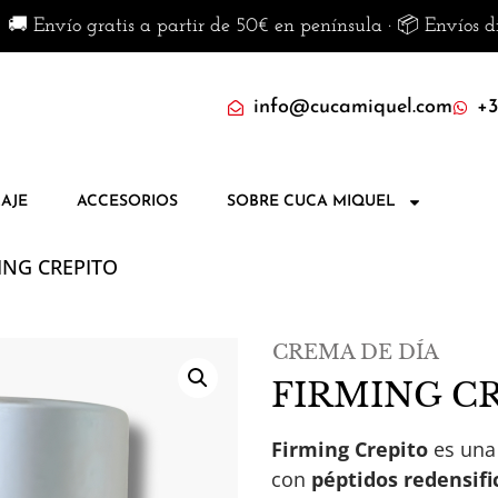
o gratis a partir de 50€ en península · 📦 Envíos disponibl
info@cucamiquel.com
+3
AJE
ACCESORIOS
SOBRE CUCA MIQUEL
ING CREPITO
CREMA DE DÍA
FIRMING C
Firming Crepito
es una 
con
péptidos redensifi