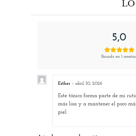
LO
5,0
Basado en 1 reseñas
Esther
–
abril 30, 2026
Este tónico forma parte de mi ru
más lisa y a mantener el poro más 
piel.