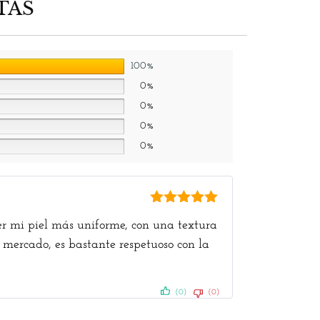
TAS
100%
0%
0%
0%
0%
5
de 5
r mi piel más uniforme, con una textura
l mercado, es bastante respetuoso con la
(0)
(0)