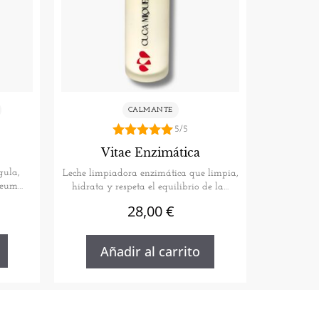
CALMANTE
5/5
5.00
Vitae Enzimática
de 5
gula,
Leche limpiadora enzimática que limpia,
Oleum
hidrata y respeta el equilibrio de la…
28,00
€
Añadir al carrito