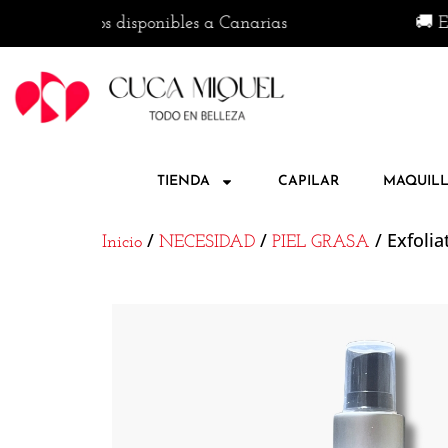
Envíos disponibles a Canarias
🚚 Envío grat
TIENDA
CAPILAR
MAQUILL
/
/
/ Exfolia
Inicio
NECESIDAD
PIEL GRASA