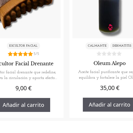
ESCULTOR FACIAL
CALMANTE
DERMATITIS
5/5
5.00
Oleum Alepo
cultor Facial Drenante
de 5
Aceite facial purificante que re
tor facial drenante que redefine,
equilibra y fortalece la piel 
va la circulación y aporta efecto
Alepo…
lifting…
35,00
€
9,00
€
Añadir al carrito
Añadir al carrito