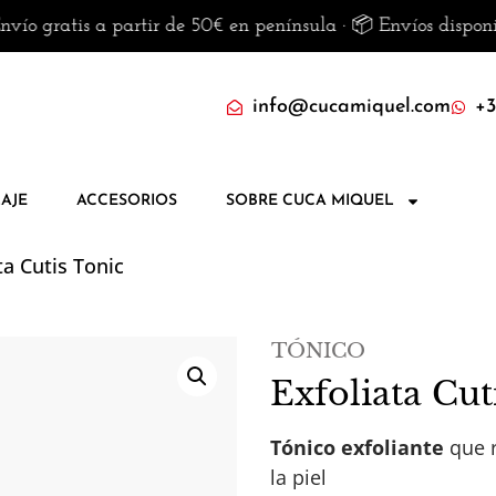
is a partir de 50€ en península · 📦 Envíos disponibles a C
info@cucamiquel.com
+3
AJE
ACCESORIOS
SOBRE CUCA MIQUEL
ta Cutis Tonic
TÓNICO
Exfoliata Cut
Tónico exfoliante
que r
la piel