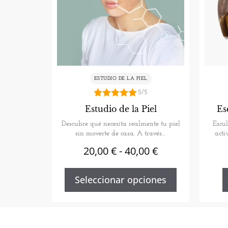
ESTUDIO DE LA PIEL
5/5
5.00
Estudio de la Piel
Es
de 5
Descubre qué necesita realmente tu piel
Escul
sin moverte de casa. A través…
acti
20,00
€
-
40,00
€
Seleccionar opciones