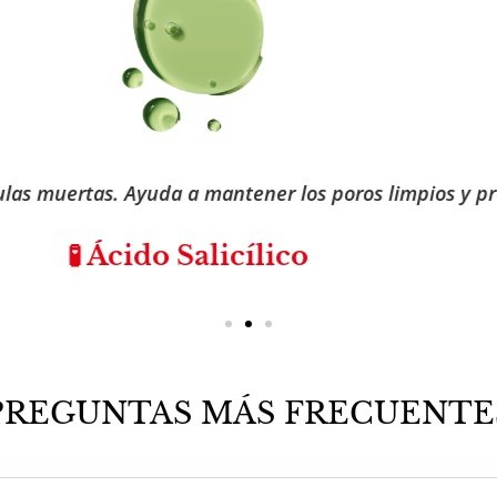
a la renovación celular. Mejora la textura y el tono de 
🧬 Ácido Glicólico Láctico
PREGUNTAS MÁS FRECUENTE