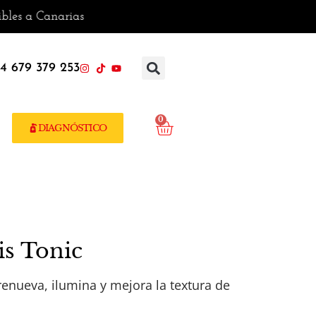
anarias
4 679 379 253
0
DIAGNÓSTICO
is Tonic
enueva, ilumina y mejora la textura de