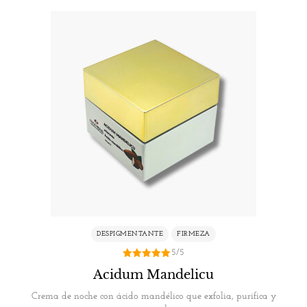
DESPIGMENTANTE
FIRMEZA
5/5
5.00
Acidum Mandelicu
de 5
Crema de noche con ácido mandélico que exfolia, purifica y