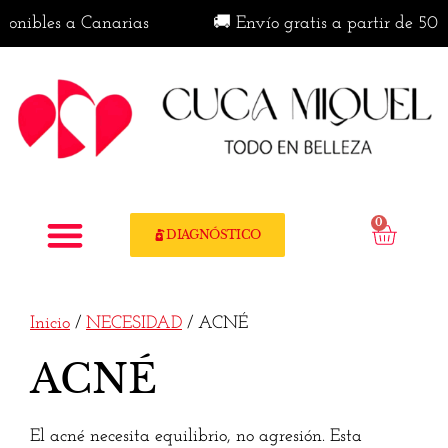
bles a Canarias
🚚 Envío gratis a partir de 50€ en 
0
DIAGNÓSTICO
Inicio
/
NECESIDAD
/ ACNÉ
ACNÉ
El acné necesita equilibrio, no agresión. Esta