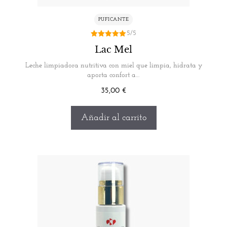
PUFICANTE
5/5
5.00
Lac Mel
de 5
Leche limpiadora nutritiva con miel que limpia, hidrata y
aporta confort a…
35,00
€
Añadir al carrito