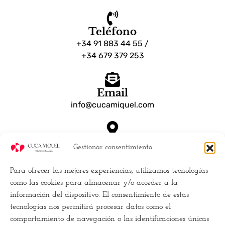
Teléfono
+34 91 883 44 55 /
+34 679 379 253
Email
info@cucamiquel.com
Dónde estamos
Gestionar consentimiento
Calle Luchana, 25 28010 Madrid España
Para ofrecer las mejores experiencias, utilizamos tecnologías
Empresa
como las cookies para almacenar y/o acceder a la
información del dispositivo. El consentimiento de estas
Políticas de Cookies (UE)
tecnologías nos permitirá procesar datos como el
Política de privacidad
comportamiento de navegación o las identificaciones únicas
Términos y Condiciones