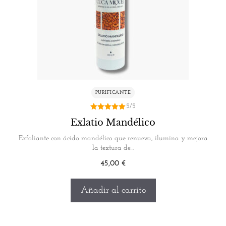
PURIFICANTE
5/5
5.00
Exlatio Mandélico
de 5
Exfoliante con ácido mandélico que renueva, ilumina y mejora
la textura de…
45,00
€
Añadir al carrito