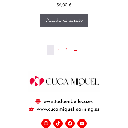
36,00
€
Añadir al carrito
1
2
3
→
www.todoenbelleza.es
www.cucamiquellearning.es