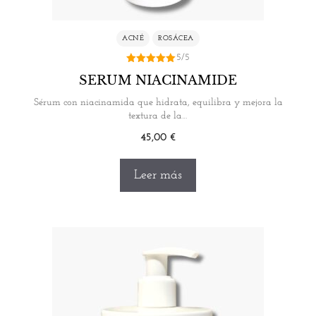
ACNÉ
ROSÁCEA
5/5
5.00
SERUM NIACINAMIDE
de 5
Sérum con niacinamida que hidrata, equilibra y mejora la
textura de la…
45,00
€
Leer más