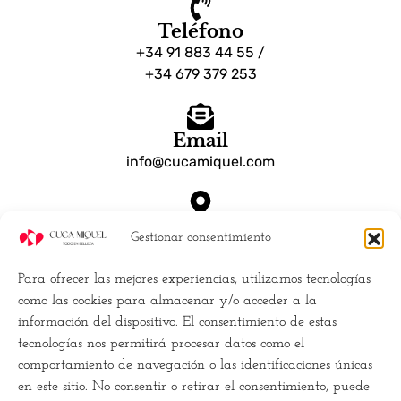
Teléfono
+34 91 883 44 55 /
+34 679 379 253
Email
info@cucamiquel.com
Dónde estamos
Gestionar consentimiento
Calle Luchana, 25 28010 Madrid España
Para ofrecer las mejores experiencias, utilizamos tecnologías
Empresa
como las cookies para almacenar y/o acceder a la
información del dispositivo. El consentimiento de estas
Políticas de Cookies (UE)
tecnologías nos permitirá procesar datos como el
Política de privacidad
comportamiento de navegación o las identificaciones únicas
Términos y Condiciones
en este sitio. No consentir o retirar el consentimiento, puede
Conviertete en distribuidor