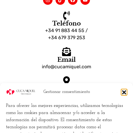
Teléfono
+34 91 883 44 55 /
+34 679 379 253
Email
info@cucamiquel.com
Dónde estamos
Gestionar consentimiento
Calle Luchana, 25 28010 Madrid España
Para ofrecer las mejores experiencias, utilizamos tecnologías
Empresa
como las cookies para almacenar y/o acceder a la
información del dispositivo. El consentimiento de estas
Políticas de Cookies (UE)
tecnologías nos permitirá procesar datos como el
Política de privacidad