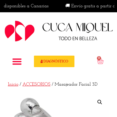
isponibles a Canarias
🚚 Envío gratis a partir de 5
0
DIAGNÓSTICO
Inicio
/
ACCESORIOS
/ Masajeador Facial 3D