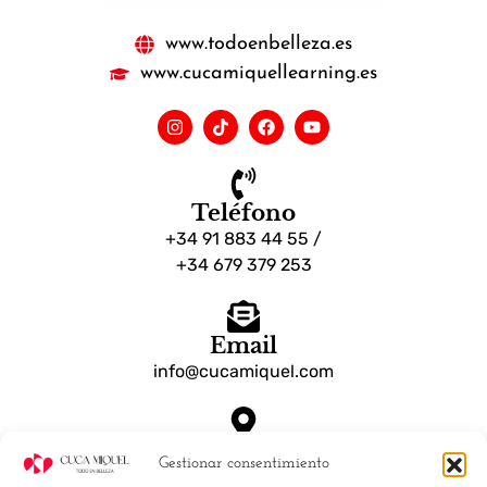
www.todoenbelleza.es
www.cucamiquellearning.es
Teléfono
+34 91 883 44 55 /
+34 679 379 253
Email
info@cucamiquel.com
Dónde estamos
Gestionar consentimiento
Calle Luchana, 25 28010 Madrid España