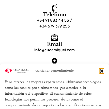
Teléfono
+34 91 883 44 55 /
+34 679 379 253
Email
info@cucamiquel.com
Dónde estamos
Gestionar consentimiento
Calle Luchana, 25 28010 Madrid España
Para ofrecer las mejores experiencias, utilizamos tecnologías
Empresa
como las cookies para almacenar y/o acceder a la
información del dispositivo. El consentimiento de estas
Políticas de Cookies (UE)
tecnologías nos permitirá procesar datos como el
Política de privacidad
comportamiento de navegación o las identificaciones únicas
Términos y Condiciones