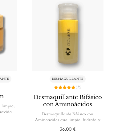
LANTE
DESMAQUILLANTE
5/5
5.00
am
Desmaquillante Bifásico
de 5
con Aminoácidos
 limpia,
suavidad
Desmaquillante Bifásico con
Aminoácidos que limpia, hidrata y
repara la piel. Este…
36,00
€