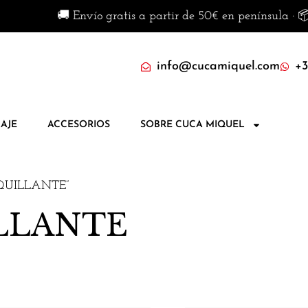
🚚 Envío gratis a partir de 50€ en península · 📦 
info@cucamiquel.com
+3
AJE
ACCESORIOS
SOBRE CUCA MIQUEL
MAQUILLANTE”
LLANTE