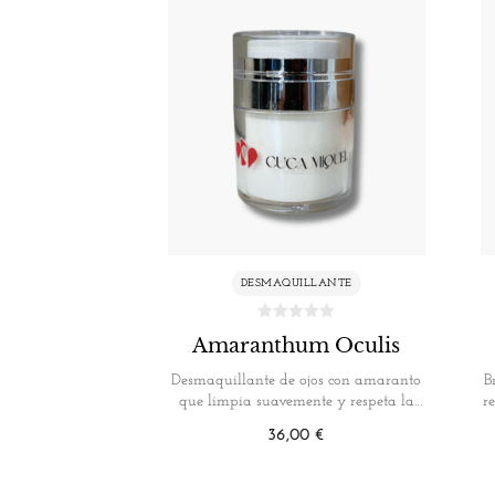
DESMAQUILLANTE
Amaranthum Oculis
Desmaquillante de ojos con amaranto
B
que limpia suavemente y respeta la
r
piel…
36,00
€