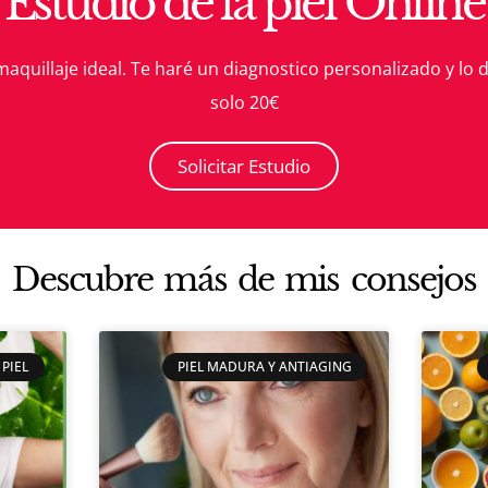
Estudio de la piel Online
maquillaje ideal. Te haré un diagnostico personalizado
y lo 
solo 20€
Solicitar Estudio
Descubre más de mis consejos
PIEL
PIEL MADURA Y ANTIAGING