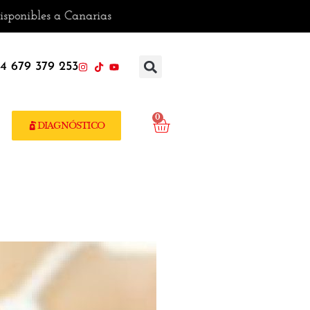
es a Canarias
4 679 379 253
0
DIAGNÓSTICO