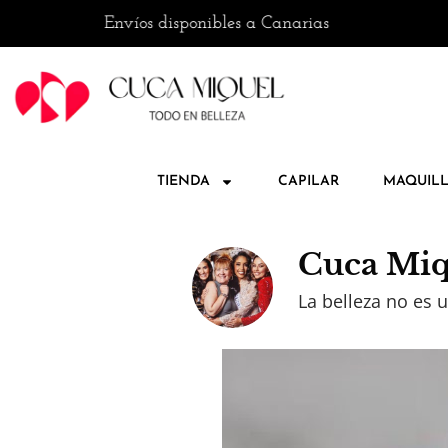
 · 📦 Envíos disponibles a Canarias
🚚 Enví
TIENDA
CAPILAR
MAQUILL
Cuca Miq
La belleza no es u