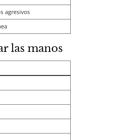
os agresivos
nea
ar las manos