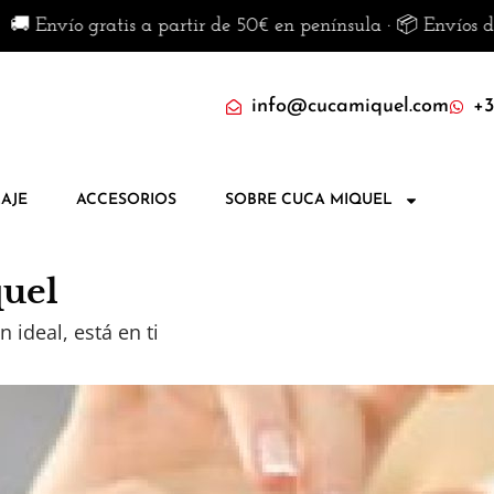
o gratis a partir de 50€ en península · 📦 Envíos disponibl
info@cucamiquel.com
+3
AJE
ACCESORIOS
SOBRE CUCA MIQUEL
uel
n ideal, está en ti