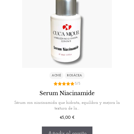
ACNÉ
ROSÁCEA
5/5
5.00
Serum Niacinamide
de 5
Sérum con niacinamida que hidrata, equilibra y mejora la
textura de la…
45,00
€
Añadir al carrito