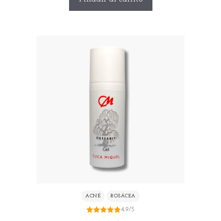
ACNÉ
ROSÁCEA
4.9/5
4.88