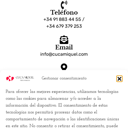
Teléfono
+34 91 883 44 55 /
+34 679 379 253
Email
info@cucamiquel.com
Dónde estamos
Gestionar consentimiento
Calle Luchana, 25 28010 Madrid España
Para ofrecer las mejores experiencias, utilizamos tecnologías
Empresa
como las cookies para almacenar y/o acceder a la
información del dispositivo. El consentimiento de estas
Políticas de Cookies (UE)
tecnologías nos permitirá procesar datos como el
Política de privacidad
comportamiento de navegación o las identificaciones únicas
Términos y Condiciones
en este sitio. No consentir o retirar el consentimiento, puede