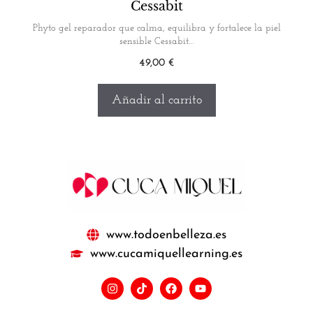
Cessabit
de 5
Phyto gel reparador que calma, equilibra y fortalece la piel
sensible Cessabit…
49,00
€
Añadir al carrito
www.todoenbelleza.es
www.cucamiquellearning.es