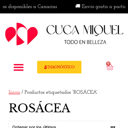
s disponibles a Canarias
🚚 Envío gratis a partir d
0
DIAGNÓSTICO
Inicio
/ Productos etiquetados “ROSÁCEA”
ROSÁCEA