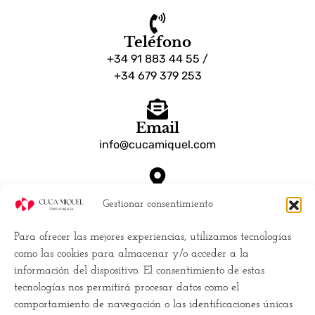
Teléfono
+34 91 883 44 55 /
+34 679 379 253
Email
info@cucamiquel.com
Dónde estamos
Gestionar consentimiento
Calle Luchana, 25 28010 Madrid España
Para ofrecer las mejores experiencias, utilizamos tecnologías
Empresa
como las cookies para almacenar y/o acceder a la
información del dispositivo. El consentimiento de estas
Políticas de Cookies (UE)
tecnologías nos permitirá procesar datos como el
Política de privacidad
comportamiento de navegación o las identificaciones únicas
Términos y Condiciones