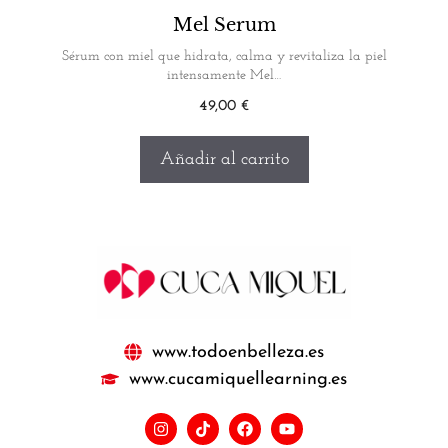
Mel Serum
Sérum con miel que hidrata, calma y revitaliza la piel
intensamente Mel…
49,00
€
Añadir al carrito
www.todoenbelleza.es
www.cucamiquellearning.es