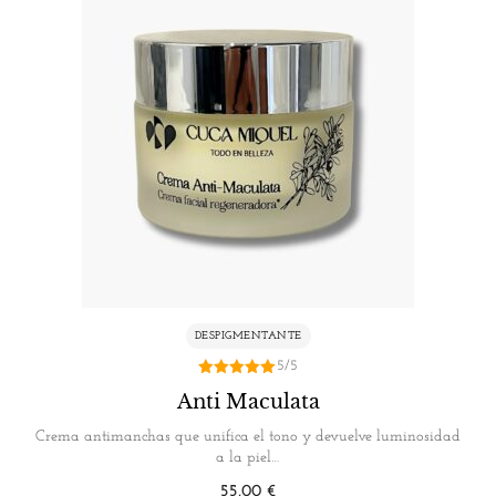
DESPIGMENTANTE
5/5
5.00
Anti Maculata
de 5
Crema antimanchas que unifica el tono y devuelve luminosidad
a la piel…
55,00
€