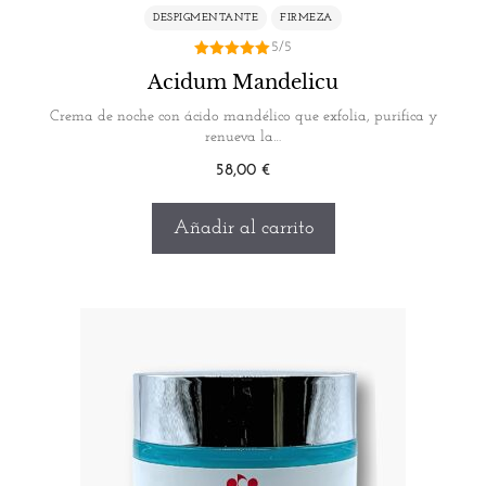
DESPIGMENTANTE
FIRMEZA
5/5
5.00
Acidum Mandelicu
de 5
Crema de noche con ácido mandélico que exfolia, purifica y
renueva la…
58,00
€
Añadir al carrito