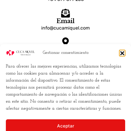
Email
info@cucamiquel.com
Dónde estamos
Gestionar consentimiento
Calle Luchana, 25 28010 Madrid España
Para ofrecer las mejores experiencias, utilizamos tecnologías
Empresa
como las cookies para almacenar y/o acceder a la
información del dispositivo. El consentimiento de estas
Políticas de Cookies (UE)
tecnologías nos permitirá procesar datos como el
Política de privacidad
comportamiento de navegación o las identificaciones únicas
Términos y Condiciones
en este sitio. No consentir o retirar el consentimiento, puede
Conviertete en distribuidor
afectar negativamente a ciertas características y funciones.
Buscamos la
excelencia
, y para ello
Aceptar