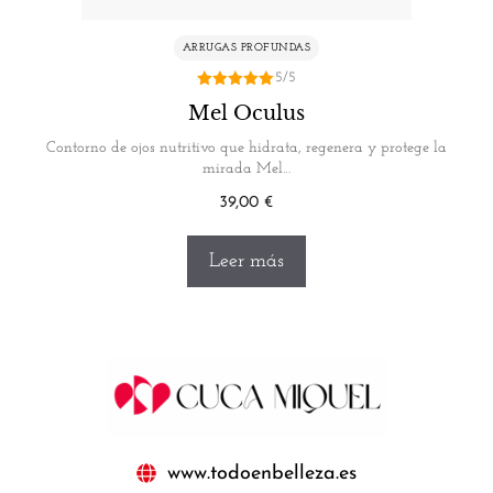
ARRUGAS PROFUNDAS
5/5
5.00
Mel Oculus
de 5
Contorno de ojos nutritivo que hidrata, regenera y protege la
mirada Mel…
39,00
€
Leer más
www.todoenbelleza.es