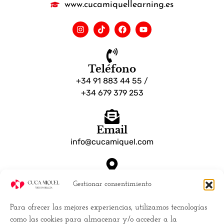
www.cucamiquellearning.es
Teléfono
+34 91 883 44 55 /
+34 679 379 253
Email
info@cucamiquel.com
Dónde estamos
Gestionar consentimiento
Calle Luchana, 25 28010 Madrid España
Para ofrecer las mejores experiencias, utilizamos tecnologías
Empresa
como las cookies para almacenar y/o acceder a la