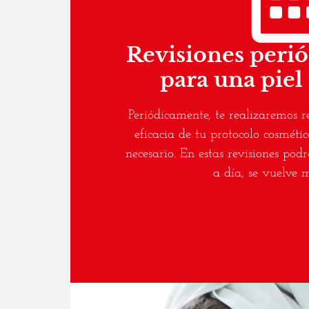
Revisiones perió
para una piel
Periódicamente, te realizaremos 
eficacia de tu protocolo cosmétic
necesario. En estas revisiones pod
a día, se vuelve 