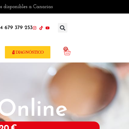
 a Canarias
4 679 379 253
0
DIAGNÓSTICO
 Online
 20 €