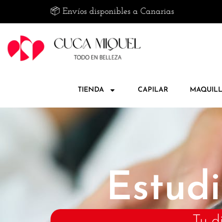
 📦 Envíos disponibles a Canarias
🚚 Envío 
TIENDA
CAPILAR
MAQUILL
Estudi
Tu d