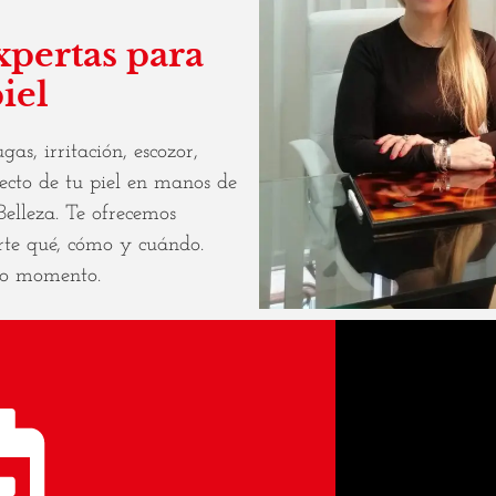
pertas para
iel
as, irritación, escozor,
ecto de tu piel en manos de
elleza. Te ofrecemos
rte qué, cómo y cuándo.
do momento.