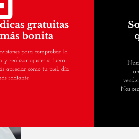
dicas gratuitas
So
 más bonita
revisiones para comprobar la
o y realizar ajustes si fuera
Nues
rás apreciar cómo tu piel, día
ah
más radiante.
vender
Nos cen