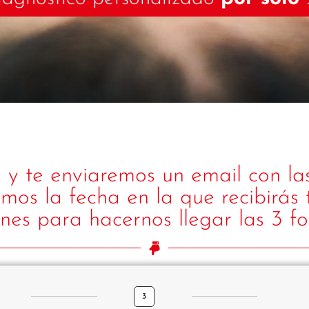
 y te enviaremos un email con las
s la fecha en la que recibirás tu
ones para hacernos llegar las 3 fo
3