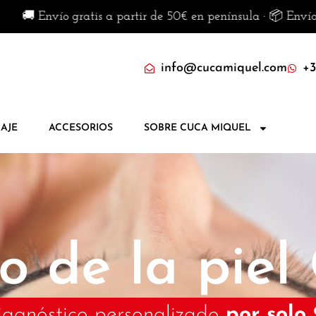
gratis a partir de 50€ en península · 📦 Envíos disponibles
info@cucamiquel.com
+3
AJE
ACCESORIOS
SOBRE CUCA MIQUEL
o de la piel
iagnóstico personalizado
por solo